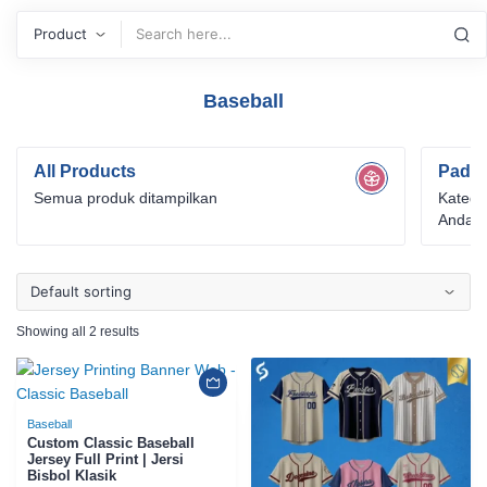
Search
Baseball
All Products
Padel
Semua produk ditampilkan
Katego
Anda o
untuk 
intensi
Showing all 2 results
Baseball
Custom Classic Baseball
Jersey Full Print | Jersi
Bisbol Klasik