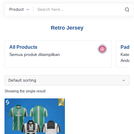
Search
Retro Jersey
All Products
Padel
Semua produk ditampilkan
Katego
Anda o
untuk 
intensi
Showing the single result