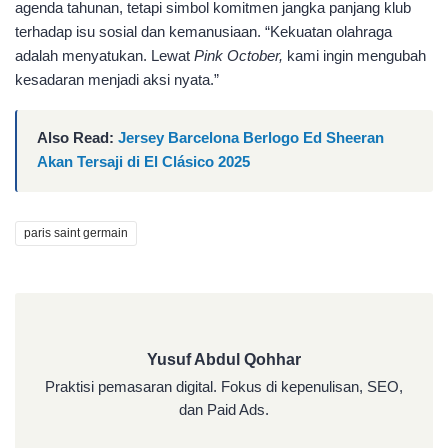
agenda tahunan, tetapi simbol komitmen jangka panjang klub
terhadap isu sosial dan kemanusiaan. “Kekuatan olahraga
adalah menyatukan. Lewat
Pink October,
kami ingin mengubah
kesadaran menjadi aksi nyata.”
Also Read:
Jersey Barcelona Berlogo Ed Sheeran
Akan Tersaji di El Clásico 2025
paris saint germain
Yusuf Abdul Qohhar
Yusuf Abdul Qohhar
Praktisi pemasaran digital. Fokus di kepenulisan, SEO,
dan Paid Ads.