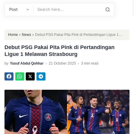
Search
›
›
Home
News
Debut PSG Pakai Pita Pink di Pertandingan Ligue 1
Melawan Strasbourg
Debut PSG Pakai Pita Pink di Pertandingan
Ligue 1 Melawan Strasbourg
.
.
by
Yusuf Abdul Qohhar
21 October 2025
3 min read