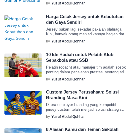
saja yang menanti di perjalanan? Rintangan apa
by
Yusuf Abdul Qohhar
saja yang mungkin dihadapi? Artikel ini akan
membahas langkah-langkah penting, berbagi
tips praktis, serta memberi gambaran nyata
Harga Cetak Jersey untuk Kebutuhan
tentang kehidupan sehari-hari seorang pro
dan Gaya Sendiri
player. Mengapa karier pemain eSports
profesional jadi impian baru? Dalam beberapa
Jersey bukan lagi sekadar pakaian olahraga.
tahun terakhir, eSports berkembang […]
Kini, banyak orang menjadikannya bagian dari
gaya hidup. Dari tim futsal, komunitas e-sport,
by
Yusuf Abdul Qohhar
hingga sekadar identitas kelompok, jersey hadir
sebagai simbol kebersamaan sekaligus
ekspresi diri. Di Indonesia, layanan cetak
10 Ide Hadiah untuk Pelatih Klub
jersey semakin berkembang. Salah satu yang
Sepakbola atau SSB
cukup dikenal adalah Street Jersey, yang
menawarkan berbagai pilihan desain, bahan,
Pelatih (coach) atau manajer tim adalah sosok
hingga harga sesuai […]
penting dalam perjalanan prestasi seorang atlet.
Mereka mencurahkan waktu, tenaga, dan
by
Yusuf Abdul Qohhar
pengetahuan untuk membentuk mentalitas
serta keterampilan pemain. Oleh karena itu,
memberikan hadiah kepada pelatih di momen
Custom Jersey Perusahaan: Solusi
spesial, misalnya saat tim juara, ulang tahun
Branding Masa Kini
pelatih, atau perpisahan, merupakan cara yang
Di era employer branding yang kompetitif,
baik untuk menunjukkan rasa terima kasih.
jersey custom telah menjadi solusi strategis
Memberi hadiah […]
bagi perusahaan swasta dan BUMN. Tidak
by
Yusuf Abdul Qohhar
hanya memperkuat identitas korporat, seragam
ini juga membangun kebersamaan tim saat
event olahraga, CSR, seminar, atau pelatihan.
8 Alasan Kamu dan Teman Sekolah