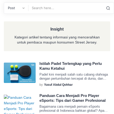
Search
Insight
Kategori artikel tentang informasi yang mencerahkan
untuk pembaca maupun konsumen Street Jersey.
Istilah Padel Terlengkap yang Perlu
Kamu Ketahui
Padel kini menjadi salah satu cabang olahraga
dengan pertumbuhan tercepat di dunia, dan
bersama popularitasnya hadir pula banyak
by
Yusuf Abdul Qohhar
istilah baru yang perlu dipahami oleh para
pemain. Untuk mempermudah siapa pun yang
ingin mengenal padel lebih dalam, Street
Panduan Cara Menjadi Pro Player
Jersey menyusun Kamus Padel, suatu
eSports: Tips dari Gamer Profesional
referensi ringkas namun lengkap mengenai
Bagaimana cara menjadi pemain eSports
berbagai istilah penting dalam permainan ini.
profesional di Indonesia bahkan global? Apa
Melalui kamus […]