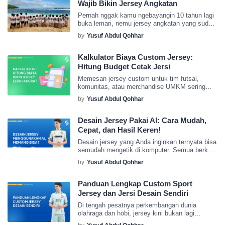
Data Kemenaker (2025) menunjukkan: 78%
Wajib Bikin Jersey Angkatan
perusahaan melaporkan peningkatan
Pernah nggak kamu ngebayangin 10 tahun lagi
kebanggaan karyawan setelah menggunakan
buka lemari, nemu jersey angkatan yang sudah
jersey custom. Artikel ini mengupas manfaat,
lama nggak kamu pakai. Rasanya pengen
ide desain, […]
by
Yusuf Abdul Qohhar
langsung senyum-senyum sendiri kan? Jersey
angkatan bukan cuma lembaran kain biasa—
tapi ia serupa mesin waktu yang menyimpan
Kalkulator Biaya Custom Jersey:
banyak cerita, tawa, dan rasa solidaritas
Hitung Budget Cetak Jersi
semasa sekolah. Sayangnya, banyak angkatan
Memesan jersey custom untuk tim futsal,
gagal wujudkan ini karena berbagai alasan,
komunitas, atau merchandise UMKM sering
seperti […]
menimbulkan kebingungan karena biaya
by
Yusuf Abdul Qohhar
produksi yang dapat melonjak tak terduga saat
negosiasi dengan vendor. Padahal, dengan
pendekatan yang tepat Anda bisa menghitung
Desain Jersey Pakai AI: Cara Mudah,
estimasi biaya sendiri. Artikel ini akan
Cepat, dan Hasil Keren!
memecah komponen biaya utama (bahan,
Desain jersey yang Anda inginkan ternyata bisa
sablon, jahit, dll.) layaknya kalkulator anggaran.
semudah mengetik di komputer. Semua berkat
Kami juga membahas alat bantu […]
bantuan AI (Akal Imitasi/Artificial Intelligence).
by
Yusuf Abdul Qohhar
Panduan Lengkap Custom Sport
Jersey dan Jersi Desain Sendiri
Di tengah pesatnya perkembangan dunia
olahraga dan hobi, jersey kini bukan lagi
sekadar pakaian pelindung atau seragam tim.